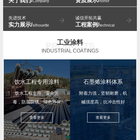
关于我们/
资质展示/
Company
honor
先进技术
诚信开拓共赢
实力展示/
工程案例/
silhouette
technical
工业涂料
PRODUCTS
INDUSTRIAL COATINGS
饮水工程专用涂料
石墨烯涂料体系
饮水工程专用、安全无
附着力强，坚韧耐磨，机
毒，防腐防锈、绿色环保
械强度高，抗冲击性好
查看更多
查看更多