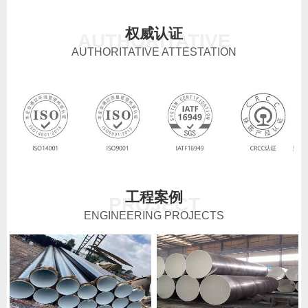
权威认证
AUTHORITATIVE
AUTHORITATIVE ATTESTATION
工程案例
PROJECT
ENGINEERING PROJECTS