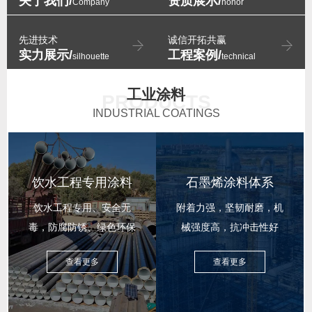
关于我们/
资质展示/
Company
honor
先进技术
诚信开拓共赢
实力展示/
工程案例/
silhouette
technical
工业涂料
PRODUCTS
INDUSTRIAL COATINGS
饮水工程专用涂料
石墨烯涂料体系
饮水工程专用、安全无
附着力强，坚韧耐磨，机
毒，防腐防锈、绿色环保
械强度高，抗冲击性好
查看更多
查看更多