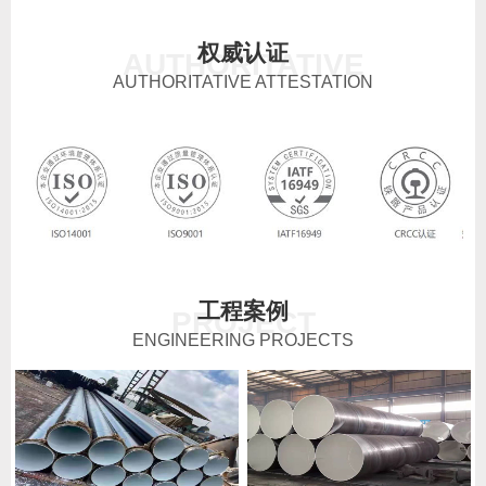
权威认证
AUTHORITATIVE
AUTHORITATIVE ATTESTATION
工程案例
PROJECT
ENGINEERING PROJECTS