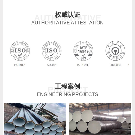
权威认证
AUTHORITATIVE
AUTHORITATIVE ATTESTATION
工程案例
PROJECT
ENGINEERING PROJECTS