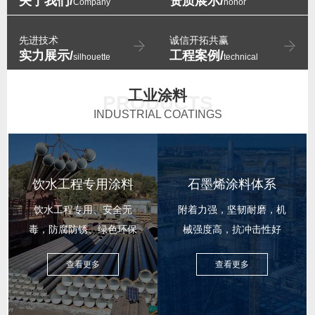
关于我们/
资质展示/
Company
honor
先进技术
诚信开拓共赢
实力展示/
工程案例/
silhouette
technical
工业涂料
PRODUCTS
INDUSTRIAL COATINGS
饮水工程专用涂料
石墨烯涂料体系
饮水工程专用、安全无
附着力强，坚韧耐磨，机
毒，防腐防锈、绿色环保
械强度高，抗冲击性好
查看更多
查看更多